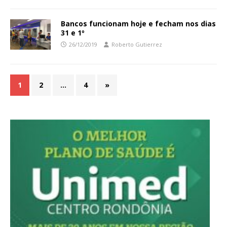
Bancos funcionam hoje e fecham nos dias
31 e 1º
26/12/2019
Roberto Gutierrez
1
2
…
4
»