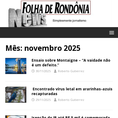
Mês:
novembro 2025
Ensaio sobre Montaigne – “A vaidade não
é um defeito.”
30/11/2025
Roberto Gutierrez
Encontrado vírus letal em ararinhas-azuis
recapturadas
29/11/2025
Roberto Gutierrez
Isenção do IR até R$ 5 mil é comemorada