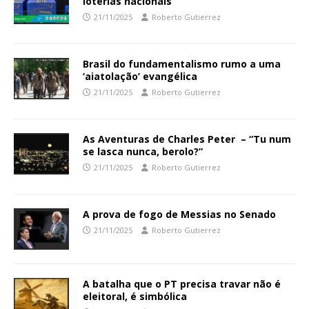
loterias nacionais
21/11/2025
Roberto Gutierrez
Brasil do fundamentalismo rumo a uma
‘aiatolação’ evangélica
21/11/2025
Roberto Gutierrez
As Aventuras de Charles Peter – “Tu num
se lasca nunca, berolo?”
21/11/2025
Roberto Gutierrez
A prova de fogo de Messias no Senado
21/11/2025
Roberto Gutierrez
A batalha que o PT precisa travar não é
eleitoral, é simbólica