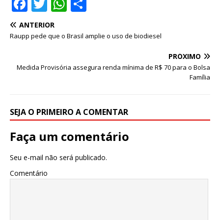
F
T
W
S
a
w
h
h
ANTERIOR
c
it
at
ar
Raupp pede que o Brasil amplie o uso de biodiesel
e
te
s
e
PRÓXIMO
b
r
A
Medida Provisória assegura renda mínima de R$ 70 para o Bolsa
o
p
Família
o
p
k
SEJA O PRIMEIRO A COMENTAR
Faça um comentário
Seu e-mail não será publicado.
Comentário