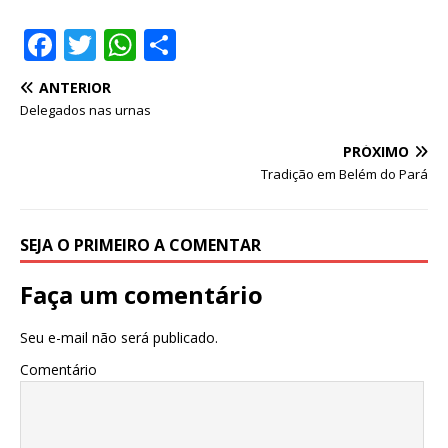
F
T
W
S
a
w
h
h
ANTERIOR
c
it
at
ar
Delegados nas urnas
e
te
s
e
PRÓXIMO
b
r
A
Tradição em Belém do Pará
o
p
o
p
SEJA O PRIMEIRO A COMENTAR
k
Faça um comentário
Seu e-mail não será publicado.
Comentário