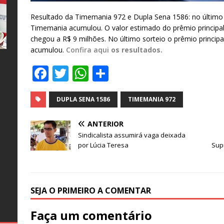
Resultado da Timemania 972 e Dupla Sena 1586: no último so
Timemania acumulou. O valor estimado do prêmio principal 
chegou a R$ 9 milhões. No último sorteio o prêmio princip
acumulou.
Confira aqui
os resultados.
F
T
W
S
e
l
s
a
a
w
h
h
o
o
c
it
at
ar
DUPLA SENA 1586
TIMEMANIA 972
s
e
te
s
e
o
ANTERIOR
b
r
A
al
te
Sindicalista assumirá vaga deixada
as
s
por Lúcia Teresa
Sup
o
p
e
26
–
s
o
ro
s
o
p
ro
e
k
SEJA O PRIMEIRO A COMENTAR
g
Faça um comentário