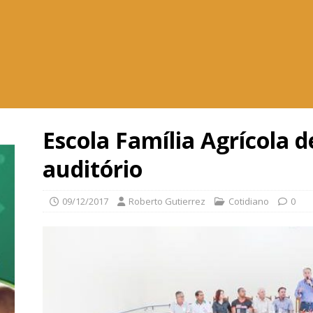
Escola Família Agrícola 
auditório
09/12/2017
Roberto Gutierrez
Cotidiano
0