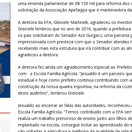
uma emenda parlamentar de R$ 150 mil para reforma dos 
solicitação da Associação Apefaijipa que é mantenedora da
A diretora da EFA, Gleiciele Martinelli, agradeceu os invest
Greiciele lembrou que no ano de 2016, quando a prefeitura 
os pais solicitaram do Senador Acir Gurgacz, uma parceria p
impressionada com presteza com que o Senador atendeu n
recebendo mais esta estrutura que irá contribuir com as at
agradeceu a diretora.
A diretora fez ainda um agradecimento especial ao Prefeit
com a Escola Família Agrícola. “Jesualdo é um parceiro q
estadual e hoje como prefeito continua contribuindo com a 
construção da nossa quadra esportiva, na reforma da cozin
deste auditório”, lembrou Greiciele.
Jesualdo ao encerrar as falas das autoridades, reconheceu 
Escola Família Agrícola. “Temos contribuído com a EFA semp
realiza um trabalho primoroso de ensino junto aos filhos d
implantado na escola, consegue incluir ao aprendizado do
são voltadas à agricultura e melhoria da qualidade de vida 