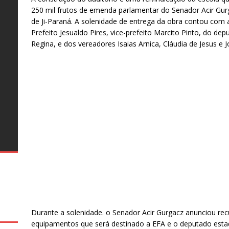
250 mil frutos de emenda parlamentar do Senador Acir Gurg
o
o
de Ji-Paraná. A solenidade de entrega da obra contou com 
s
Prefeito Jesualdo Pires, vice-prefeito Marcito Pinto, do de
o
Regina, e dos vereadores Isaias Arnica, Cláudia de Jesus e 
al
te
as
s
e
26
–
s
o
ro
s
ro
e
g
Durante a solenidade. o Senador Acir Gurgacz anunciou rec
equipamentos que será destinado a EFA e o deputado estadu