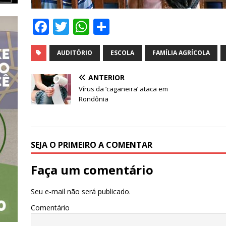
F
T
W
S
a
w
h
h
c
it
at
ar
AUDITÓRIO
ESCOLA
FAMÍLIA AGRÍCOLA
e
te
s
e
ANTERIOR
b
r
A
Vírus da ‘caganeira’ ataca em
Rondônia
o
p
o
p
k
SEJA O PRIMEIRO A COMENTAR
Faça um comentário
Seu e-mail não será publicado.
Comentário