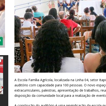
A Escola Família Agrícola, localizada na Linha 04, setor It
auditório com capacidade para 100 pessoas. O novo espaço
extracurriculares, palestras, apresentação de trabalhos, re
disposição da comunidade local para a realização de event
e
l
s
a
A construção do auditório é uma reivindicação da escola q