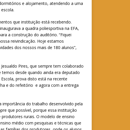
dormitórios e alojamento, atendendo a uma
 escola.
imentos que instituição está recebendo.
inaugurava a quadra poliesportiva na EFA,
ara a construção do auditório. “Fiquei
ossa reivindicação. Hoje estamos
ividades dos nossos mais de 180 alunos”,
o Jesualdo Pires, que sempre tem colaborado
ue temos desde quando ainda era deputado
Escola, prova disto está na recente
ha e do refeitório e agora com a entrega
a importância do trabalho desenvolvido pela
re que possível, porque essa instituição
e produtores rurais. O modelo de ensino
 ensino médio com pesquisas e técnicas que
das famílias dos produtores, onde os alunos