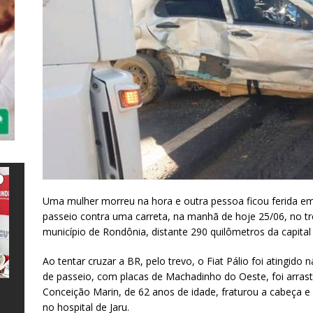
Uma mulher morreu na hora e outra pessoa ficou ferida e
passeio contra uma carreta, na manhã de hoje 25/06, no t
município de Rondônia, distante 290 quilômetros da capital
Ao tentar cruzar a BR, pelo trevo, o Fiat Pálio foi atingido 
de passeio, com placas de Machadinho do Oeste, foi arras
Conceição Marin, de 62 anos de idade, fraturou a cabeça e
e
l
s
a
no hospital de Jaru.