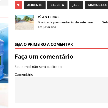
a
w
h
h
c
it
at
ar
ACIDENTE
CARRETA
JARU
MARIA DA CO
e
te
s
e
ANTERIOR
b
r
A
Finalizada pavimentação de sete ruas
Seb
em Ji-Paraná
o
p
o
p
k
SEJA O PRIMEIRO A COMENTAR
Faça um comentário
Seu e-mail não será publicado.
Comentário