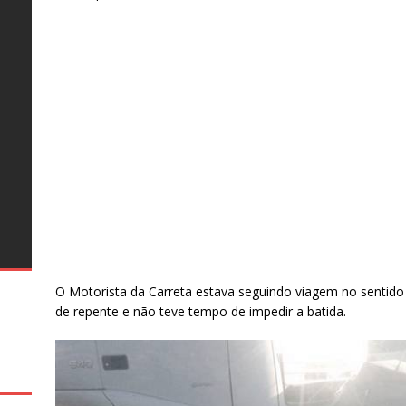
o
o
s
o
al
te
as
s
e
26
–
s
o
ro
s
ro
e
g
O Motorista da Carreta estava seguindo viagem no sentido 
de repente e não teve tempo de impedir a batida.