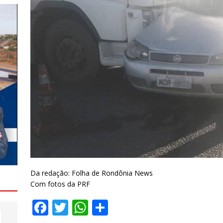
Da redação: Folha de Rondônia News
Com fotos da PRF
F
T
W
S