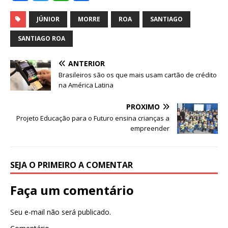
a
w
h
h
c
it
at
ar
JÚNIOR
MORRE
ROA
SANTIAGO
e
te
s
e
SANTIAGO ROA
b
r
A
ANTERIOR
o
p
Brasileiros são os que mais usam cartão de crédito
o
p
na América Latina
k
PRÓXIMO
Projeto Educação para o Futuro ensina crianças a
empreender
SEJA O PRIMEIRO A COMENTAR
Faça um comentário
Seu e-mail não será publicado.