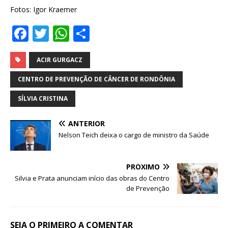
Fotos: Igor Kraemer
F
T
W
S
a
w
h
h
c
it
at
ar
ACIR GURGACZ
e
te
s
e
CENTRO DE PREVENÇÃO DE CÂNCER DE RONDÔNIA
b
r
A
SÍLVIA CRISTINA
o
p
ANTERIOR
o
p
Nelson Teich deixa o cargo de ministro da Saúde
k
PRÓXIMO
Silvia e Prata anunciam início das obras do Centro
de Prevenção
SEJA O PRIMEIRO A COMENTAR