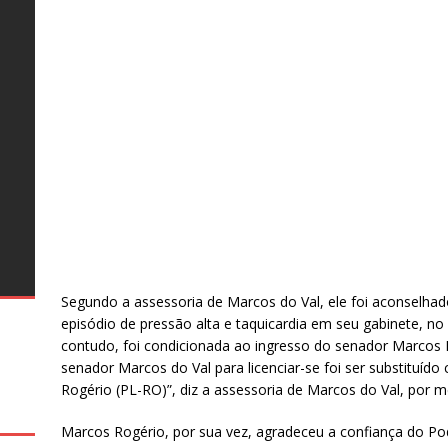
o
o
s
o
al
te
as
s
e
26
–
s
o
ro
s
ro
e
g
Segundo a assessoria de Marcos do Val, ele foi aconselhad
episódio de pressão alta e taquicardia em seu gabinete, no
contudo, foi condicionada ao ingresso do senador Marcos R
senador Marcos do Val para licenciar-se foi ser substituído
Rogério (PL-RO)”, diz a assessoria de Marcos do Val, por m
Marcos Rogério, por sua vez, agradeceu a confiança do P