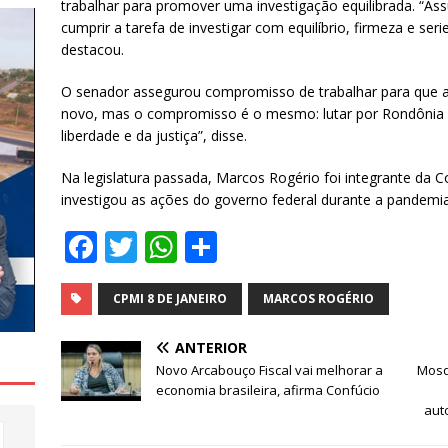
trabalhar para promover uma investigação equilibrada. “A
cumprir a tarefa de investigar com equilíbrio, firmeza e se
destacou.
O senador assegurou compromisso de trabalhar para que a 
novo, mas o compromisso é o mesmo: lutar por Rondônia e 
liberdade e da justiça”, disse.
Na legislatura passada, Marcos Rogério foi integrante da 
investigou as ações do governo federal durante a pandemia
F
T
W
S
a
w
h
h
c
it
at
ar
CPMI 8 DE JANEIRO
MARCOS ROGÉRIO
e
te
s
e
ANTERIOR
b
r
A
Novo Arcabouço Fiscal vai melhorar a
Mosq
economia brasileira, afirma Confúcio
o
p
aut
o
p