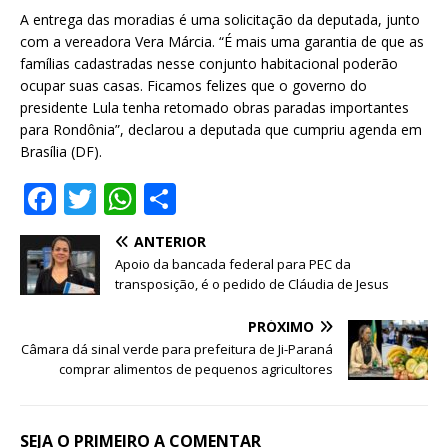
A entrega das moradias é uma solicitação da deputada, junto
com a vereadora Vera Márcia. “É mais uma garantia de que as
famílias cadastradas nesse conjunto habitacional poderão
ocupar suas casas. Ficamos felizes que o governo do
presidente Lula tenha retomado obras paradas importantes
para Rondônia”, declarou a deputada que cumpriu agenda em
Brasília (DF).
F
T
W
S
a
w
h
h
ANTERIOR
c
it
at
ar
Apoio da bancada federal para PEC da
e
te
s
e
transposição, é o pedido de Cláudia de Jesus
b
r
A
PRÓXIMO
o
p
Câmara dá sinal verde para prefeitura de Ji-Paraná
comprar alimentos de pequenos agricultores
o
p
k
SEJA O PRIMEIRO A COMENTAR