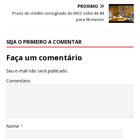
b
r
A
PRÓXIMO
o
p
Prazo do crédito consignado do INSS sobe de 84
para 96 meses
o
p
k
SEJA O PRIMEIRO A COMENTAR
Faça um comentário
Seu e-mail não será publicado.
Comentário
Nome
*