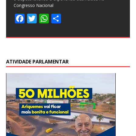
F
T
W
S
regras aprovadas pelo Conselho Monetário
[…]
Congresso Nacional
desafios enfrentados pelas cooperativas regionais.
compromisso da Unimed Centro Rondônia com saúde,
fraudes contábeis estimadas em R$ 54 bilhões ligadas
Brasileira venceu o Egito por 2 a
no Brasil. O veto deve entrar em
presidente nacional do partido parece estar em outro
feira (4), feriado de Corpus Christi, informou a
Federal (STF), liberou para julgamento a ação penal
Inácio Lula da Silva afirmou, nesta quarta-feira (3), que
administrados pelas empresas Infraero e Inframerica
plenário da Câmara dos Deputados aprovou, nesta
estadual Cláudia de Jesus (PT) garantiu o pagamento
[…]
[…]
reguladoras que fiscalizam energia elétrica,
acompanhar as transformações do ambiente digital e
F
F
T
T
W
W
S
S
F
T
W
S
educação e desenvolvimento social.
ao caso Americanas.
ponto: a composição do Congresso Nacional.
Federação Brasileira
[…]
o Brasil
projetam uma movimentação total de quase
quarta-feira (3), a urgência do
[…]
[…]
[…]
[…]
[…]
ac
w
h
h
combustíveis e demais serviços.
proteger crianças e adolescentes de estratégias de
F
T
W
S
F
F
F
F
T
T
T
T
W
W
W
W
S
S
S
S
ac
ac
w
w
h
h
h
h
ac
w
h
h
marketing que exploram sua vulnerabilidade.
F
F
F
F
F
F
F
F
F
T
T
T
T
T
T
T
T
T
W
W
W
W
W
W
W
W
W
S
S
S
S
S
S
S
S
S
e
itt
at
ar
F
T
W
S
ac
w
h
h
ac
ac
ac
ac
w
w
w
w
h
h
h
h
h
h
h
h
e
e
itt
itt
at
at
ar
ar
e
itt
at
ar
F
T
W
S
ac
ac
ac
ac
ac
ac
ac
ac
ac
w
w
w
w
w
w
w
w
w
h
h
h
h
h
h
h
h
h
h
h
h
h
h
h
h
h
h
b
er
s
e
ac
w
h
h
e
itt
at
ar
e
e
e
e
itt
itt
itt
itt
at
at
at
at
ar
ar
ar
ar
b
b
er
er
s
s
e
e
b
er
s
e
ac
w
h
h
e
e
e
e
e
e
e
e
e
itt
itt
itt
itt
itt
itt
itt
itt
itt
at
at
at
at
at
at
at
at
at
ar
ar
ar
ar
ar
ar
ar
ar
ar
o
A
e
itt
at
ar
b
er
s
e
b
b
b
b
er
er
er
er
s
s
s
s
e
e
e
e
o
o
A
A
o
A
e
itt
at
ar
b
b
b
b
b
b
b
b
b
er
er
er
er
er
er
er
er
er
s
s
s
s
s
s
s
s
s
e
e
e
e
e
e
e
e
e
o
p
b
er
s
e
o
A
o
o
o
o
A
A
A
A
o
o
p
p
o
p
b
er
s
e
o
o
o
o
o
o
o
o
o
A
A
A
A
A
A
A
A
A
k
p
ATIVIDADE PARLAMENTAR
o
A
o
p
o
o
o
o
p
p
p
p
k
k
p
p
k
p
o
A
o
o
o
o
o
o
o
o
o
p
p
p
p
p
p
p
p
p
o
p
k
p
k
k
k
k
p
p
p
p
o
p
k
k
k
k
k
k
k
k
k
p
p
p
p
p
p
p
p
p
k
p
k
p