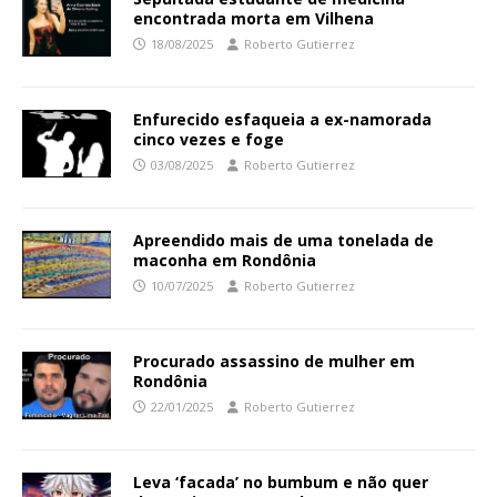
encontrada morta em Vilhena
18/08/2025
Roberto Gutierrez
Enfurecido esfaqueia a ex-namorada
cinco vezes e foge
03/08/2025
Roberto Gutierrez
Apreendido mais de uma tonelada de
maconha em Rondônia
10/07/2025
Roberto Gutierrez
Procurado assassino de mulher em
Rondônia
22/01/2025
Roberto Gutierrez
Leva ‘facada’ no bumbum e não quer