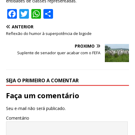
entidades de classes representadas.
F
T
W
S
a
w
h
h
ANTERIOR
c
it
at
ar
Reflexão do humor à superpotência de bigode
e
te
s
e
PRÓXIMO
b
r
A
Suplente de senador quer acabar com o FEFA
o
p
o
p
k
SEJA O PRIMEIRO A COMENTAR
Faça um comentário
Seu e-mail não será publicado.
Comentário