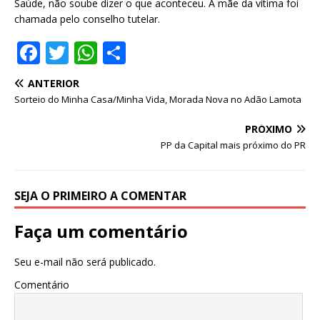
Saúde, não soube dizer o que aconteceu. A mãe da vítima foi
chamada pelo conselho tutelar.
F
T
W
S
a
w
h
h
ANTERIOR
c
it
at
ar
Sorteio do Minha Casa/Minha Vida, Morada Nova no Adão Lamota
e
te
s
e
PRÓXIMO
b
r
A
PP da Capital mais próximo do PR
o
p
o
p
SEJA O PRIMEIRO A COMENTAR
k
Faça um comentário
Seu e-mail não será publicado.
Comentário