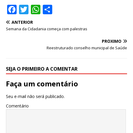
F
T
W
S
a
w
h
h
ANTERIOR
c
it
at
ar
Semana da Cidadania começa com palestras
e
te
s
e
PRÓXIMO
b
r
A
Reestruturado conselho municipal de Saúde
o
p
o
p
SEJA O PRIMEIRO A COMENTAR
k
Faça um comentário
Seu e-mail não será publicado.
Comentário