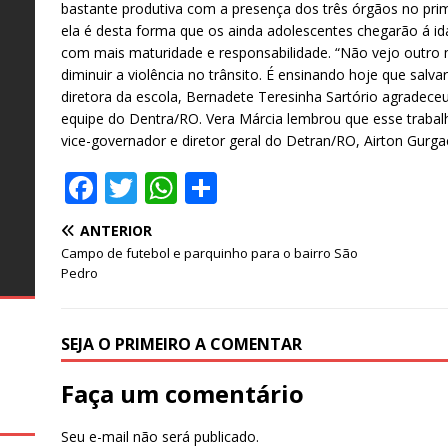
bastante produtiva com a presença dos três órgãos no pri
o
o
ela é desta forma que os ainda adolescentes chegarão á ida
s
com mais maturidade e responsabilidade. “Não vejo outro
diminuir a violência no trânsito. É ensinando hoje que sal
o
diretora da escola, Bernadete Teresinha Sartório agradece
al
te
equipe do Dentra/RO. Vera Márcia lembrou que esse trabal
as
s
vice-governador e diretor geral do Detran/RO, Airton Gurga
e
26
–
s
o
ro
s
F
T
W
S
ro
e
a
w
h
h
ANTERIOR
c
it
at
ar
Campo de futebol e parquinho para o bairro São
g
e
te
s
e
Pedro
b
r
A
o
p
SEJA O PRIMEIRO A COMENTAR
o
p
Faça um comentário
k
Seu e-mail não será publicado.