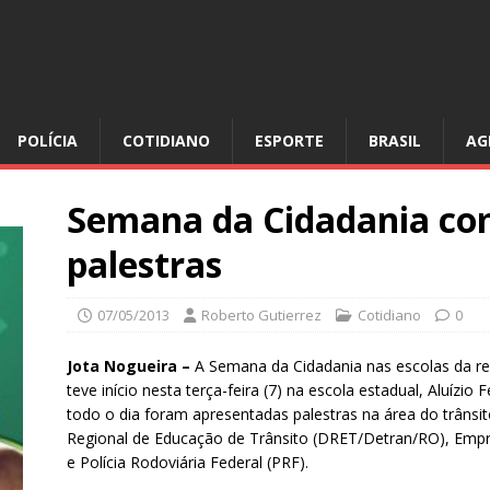
POLÍCIA
COTIDIANO
ESPORTE
BRASIL
AG
Semana da Cidadania c
palestras
07/05/2013
Roberto Gutierrez
Cotidiano
0
Jota Nogueira –
A Semana da Cidadania nas escolas da rede
teve início nesta terça-feira (7) na escola estadual, Aluízio 
todo o dia foram apresentadas palestras na área do trâns
Regional de Educação de Trânsito (DRET/Detran/RO), Emp
e Polícia Rodoviária Federal (PRF).