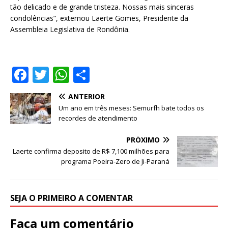
tão delicado e de grande tristeza. Nossas mais sinceras
condolências”, externou Laerte Gomes, Presidente da
Assembleia Legislativa de Rondônia.
F
T
W
S
a
w
h
h
ANTERIOR
c
it
at
ar
Um ano em três meses: Semurfh bate todos os
e
te
s
e
recordes de atendimento
b
r
A
PRÓXIMO
o
p
Laerte confirma deposito de R$ 7,100 milhões para
programa Poeira-Zero de Ji-Paraná
o
p
k
SEJA O PRIMEIRO A COMENTAR
Faça um comentário