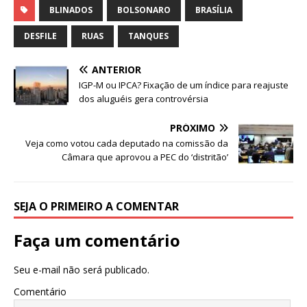
c
it
at
ar
BLINADOS
BOLSONARO
BRASÍLIA
e
te
s
e
DESFILE
RUAS
TANQUES
b
r
A
ANTERIOR
o
p
IGP-M ou IPCA? Fixação de um índice para reajuste
o
p
dos aluguéis gera controvérsia
k
PRÓXIMO
Veja como votou cada deputado na comissão da
Câmara que aprovou a PEC do ‘distritão’
SEJA O PRIMEIRO A COMENTAR
Faça um comentário
Seu e-mail não será publicado.
Comentário