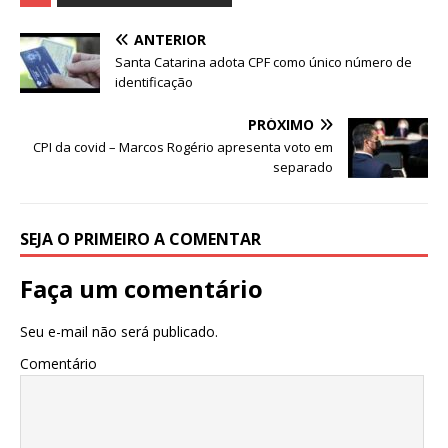
c
it
at
ar
e
te
s
e
ANTERIOR
b
r
A
Santa Catarina adota CPF como único número de
identificação
o
p
o
p
PRÓXIMO
CPI da covid – Marcos Rogério apresenta voto em
k
separado
SEJA O PRIMEIRO A COMENTAR
Faça um comentário
Seu e-mail não será publicado.
Comentário