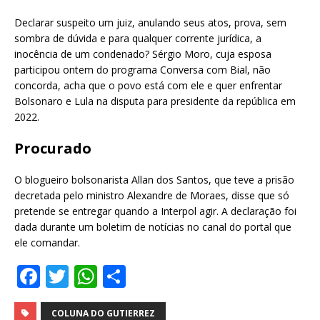
Declarar suspeito um juiz, anulando seus atos, prova, sem
sombra de dúvida e para qualquer corrente jurídica, a
inocência de um condenado? Sérgio Moro, cuja esposa
participou ontem do programa Conversa com Bial, não
concorda, acha que o povo está com ele e quer enfrentar
Bolsonaro e Lula na disputa para presidente da república em
2022.
Procurado
O blogueiro bolsonarista Allan dos Santos, que teve a prisão
decretada pelo ministro Alexandre de Moraes, disse que só
pretende se entregar quando a Interpol agir. A declaração foi
dada durante um boletim de notícias no canal do portal que
ele comandar.
F
T
W
S
a
w
h
h
COLUNA DO GUTIERREZ