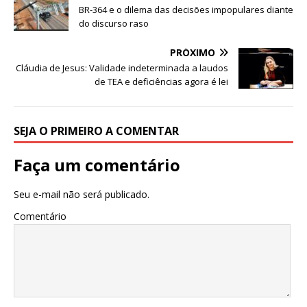
o
p
BR-364 e o dilema das decisões impopulares diante
o
p
do discurso raso
k
PRÓXIMO
Cláudia de Jesus: Validade indeterminada a laudos
de TEA e deficiências agora é lei
SEJA O PRIMEIRO A COMENTAR
Faça um comentário
Seu e-mail não será publicado.
Comentário