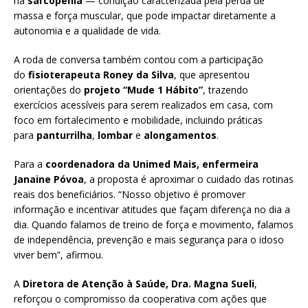
na
sarcopenia
— condição caracterizada pela perda de
massa e força muscular, que pode impactar diretamente a
autonomia e a qualidade de vida.
A roda de conversa também contou com a participação
do
fisioterapeuta Roney da Silva
, que apresentou
orientações do
projeto “Mude 1 Hábito”
, trazendo
exercícios acessíveis para serem realizados em casa, com
foco em fortalecimento e mobilidade, incluindo práticas
para
panturrilha
,
lombar
e
alongamentos
.
Para a
coordenadora da Unimed Mais, enfermeira
Janaine Póvoa
, a proposta é aproximar o cuidado das rotinas
reais dos beneficiários. “Nosso objetivo é promover
informação e incentivar atitudes que façam diferença no dia a
dia. Quando falamos de treino de força e movimento, falamos
de independência, prevenção e mais segurança para o idoso
viver bem”, afirmou.
A
Diretora de Atenção à Saúde, Dra. Magna Sueli
,
reforçou o compromisso da cooperativa com ações que