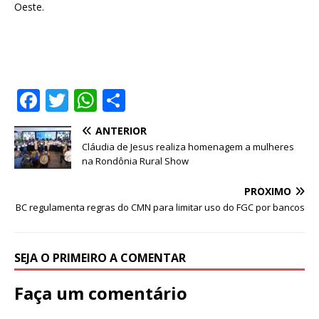
Oeste.
F
T
W
S
a
w
h
h
ANTERIOR
c
it
at
ar
Cláudia de Jesus realiza homenagem a mulheres
e
te
s
e
na Rondônia Rural Show
b
r
A
PRÓXIMO
o
p
BC regulamenta regras do CMN para limitar uso do FGC por bancos
o
p
k
SEJA O PRIMEIRO A COMENTAR
Faça um comentário