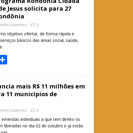
e
rograma Rondônia Cidadã
e Jesus solicita para 27
A
Rondônia
p
berto Gutierrez
0
p
 objetivo ofertar, de forma rápida e
serviços básicos das áreas social, saúde,
a.
W
S
h
h
t
ar
e
ncia mais R$ 11 milhões em
a 11 municípios de
A
p
berto Gutierrez
0
p
 emendas individuais a que tem direito os
m liberadas no dia 02 de outubro e já estão
uras.