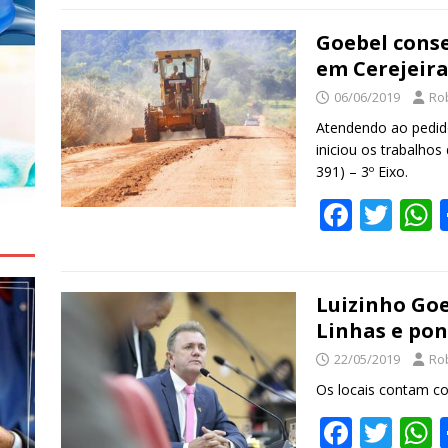
e
itt
a
b
er
s
Goebel conse
em Cerejeir
o
06/06/2019
Ro
o
Atendendo ao pedid
k
iniciou os trabalhos
391) – 3º Eixo.
F
T
ac
w
e
itt
a
b
er
s
Luizinho Go
Linhas e po
o
22/05/2019
Ro
o
Os locais contam co
k
F
T