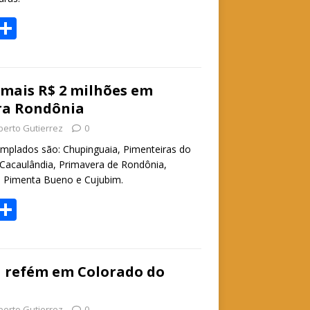
W
S
h
h
t
ar
e
 mais R$ 2 milhões em
ra Rondônia
A
berto Gutierrez
0
p
mplados são: Chupinguaia, Pimenteiras do
p
Cacaulândia, Primavera de Rondônia,
 Pimenta Bueno e Cujubim.
W
S
h
h
t
ar
e
a refém em Colorado do
A
berto Gutierrez
0