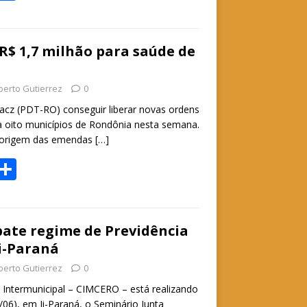
h
h
t
ar
e
 R$ 1,7 milhão para saúde de
A
berto Gutierrez
0
p
acz (PDT-RO) conseguir liberar novas ordens
p
 oito municípios de Rondônia nesta semana.
 origem das emendas
[…]
W
S
h
h
t
ar
e
ate regime de Previdência
i-Paraná
A
berto Gutierrez
0
p
 Intermunicipal – CIMCERO – está realizando
p
6/06), em Ji-Paraná, o Seminário Junta