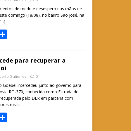
p
mentos de medo e desespero nas mãos de
p
este domingo (18/08), no bairro São José, na
[…]
W
S
h
h
t
ar
e
cede para recuperar a
oi
A
berto Gutierrez
0
p
 Goebel intercedeu junto ao governo para
p
ovia RO-370, conhecida como Estrada do
 recuperada pelo DER em parceria com
ores rurais.
W
S
h
h