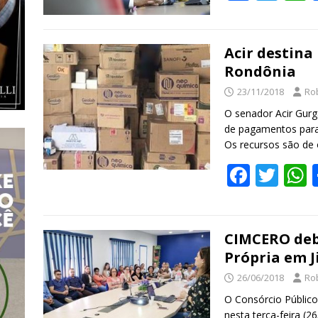
ac
w
e
itt
a
b
er
s
Acir destina
Rondônia
o
23/11/2018
Ro
o
O senador Acir Gurg
k
de pagamentos para
Os recursos são de
F
T
ac
w
e
itt
a
b
er
s
CIMCERO deb
Própria em J
o
26/06/2018
Ro
o
O Consórcio Público
k
nesta terça-feira (2