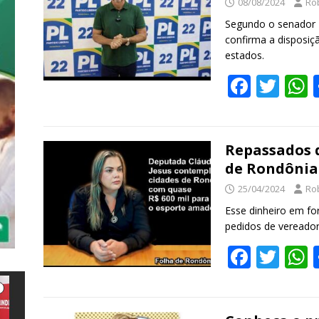
08/08/2024
Ro
Segundo o senador M
confirma a disposiç
estados.
F
T
ac
w
e
itt
a
b
er
s
Repassados q
de Rondônia 
o
25/04/2024
Ro
o
Esse dinheiro em f
k
pedidos de vereador
F
T
ac
w
e
itt
a