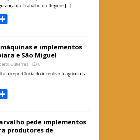
gurança do Trabalho no Regime
[…]
W
S
h
h
t
ar
e
 máquinas e implementos
iara e São Miguel
A
berto Gutierrez
0
p
ta a importância do incentivo à agricultura
p
W
S
h
h
t
ar
e
arvalho pede implementos
ra produtores de
A