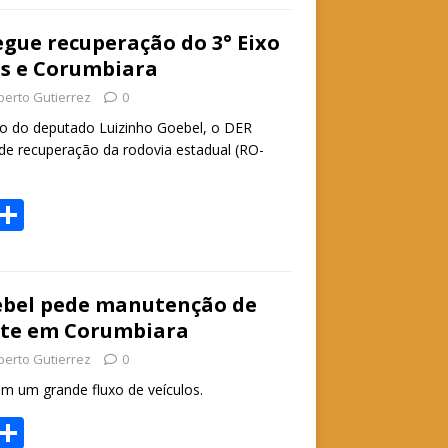
t
ar
e
gue recuperação do 3° Eixo
as e Corumbiara
A
berto Gutierrez
0
p
o do deputado Luizinho Goebel, o DER
p
 de recuperação da rodovia estadual (RO-
W
S
h
h
t
ar
e
ebel pede manutenção de
nte em Corumbiara
A
berto Gutierrez
0
p
m um grande fluxo de veículos.
p
W
S