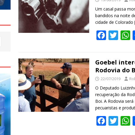
o
Um casal passa mo
k
bandidos na noite d
cidade de Colorado
F
T
ac
w
e
itt
a
b
er
s
Goebel inter
Rodovia do B
o
22/07/2019
Ro
o
O Deputado Luizinho
k
recuperação da Rod
Boi. A Rodovia será
pecuaristas e produt
F
T
ac
w