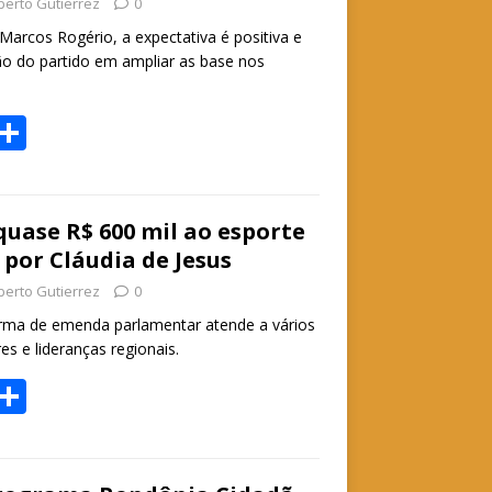
berto Gutierrez
0
arcos Rogério, a expectativa é positiva e
ão do partido em ampliar as base nos
W
S
h
h
t
ar
e
uase R$ 600 mil ao esporte
por Cláudia de Jesus
A
berto Gutierrez
0
p
orma de emenda parlamentar atende a vários
p
es e lideranças regionais.
W
S
h
h
t
ar