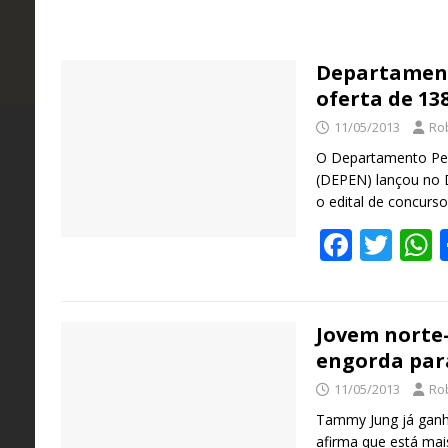
Departament
oferta de 13
11/05/2013
Ro
e
l
s
a
O Departamento Peni
o
o
(DEPEN) lançou no Di
s
o edital de concurs
o
F
T
al
ac
w
te
as
s
e
26
–
e
itt
a
s
o
ro
s
b
er
s
Jovem norte
ro
e
engorda para
o
11/05/2013
Ro
o
g
Tammy Jung já ganh
k
afirma que está mai