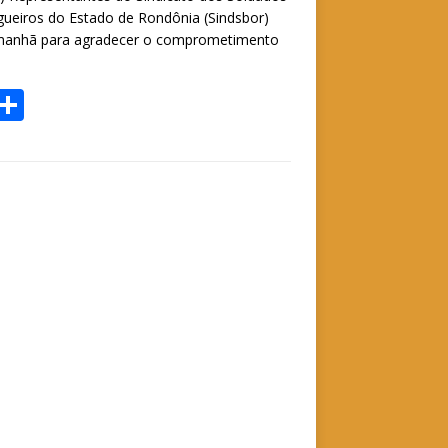
p
gueiros do Estado de Rondônia (Sindsbor)
p
 manhã para agradecer o comprometimento
W
S
h
h
t
ar
e
A
p
p