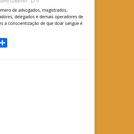
berto Gutierrez
0
número de advogados, magistrados,
adores, delegados e demais operadores de
les a conscientização de que doar sangue é
W
S
h
h
t
ar
e
A
p
p