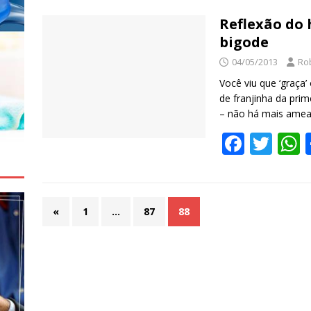
Reflexão do
bigode
04/05/2013
Ro
Você viu que ‘graça
de franjinha da pri
– não há mais ame
F
T
ac
w
e
itt
a
b
er
s
«
1
…
87
88
o
o
k