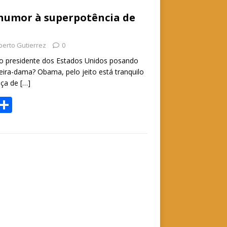
 humor à superpotência de
berto Gutierrez
0
’ o presidente dos Estados Unidos posando
meira-dama? Obama, pelo jeito está tranquilo
aça de
[…]
W
S
h
h
t
ar
e
A
p
p