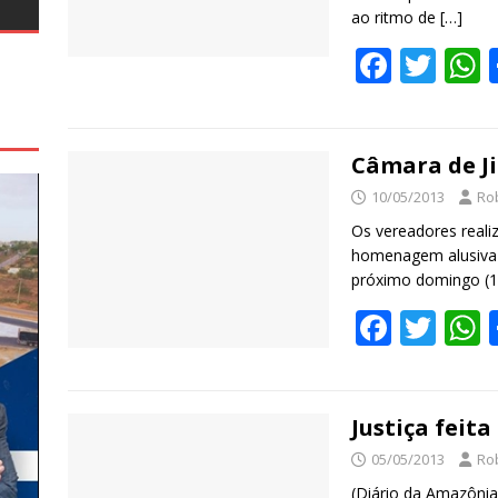
ao ritmo de
[…]
F
T
ac
w
e
itt
a
b
er
s
Câmara de J
o
10/05/2013
Ro
o
Os vereadores reali
homenagem alusiva
k
próximo domingo (1
F
T
ac
w
e
itt
a
b
er
s
Justiça feita
o
05/05/2013
Ro
(Diário da Amazônia