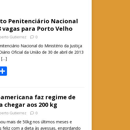
o Penitenciário Nacional
8 vagas para Porto Velho
berto Gutierrez
0
tenciário Nacional do Ministério da Justiça
ário Oficial da União de 30 de abril de 2013
o
[…]
W
S
h
h
t
ar
e
-americana faz regime de
 chegar aos 200 kg
A
berto Gutierrez
0
p
ou mais de 50kg nos últimos meses e
p
s feliz com a dieta às avessas, engordando