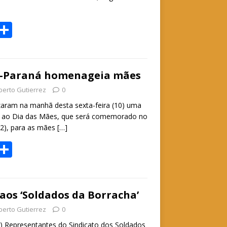
W
S
h
h
t
ar
e
i-Paraná homenageia mães
A
berto Gutierrez
0
p
zaram na manhã desta sexta-feira (10) uma
 ao Dia das Mães, que será comemorado no
p
2), para as mães
[…]
W
S
h
h
t
ar
e
 aos ‘Soldados da Borracha’
A
berto Gutierrez
0
) Representantes do Sindicato dos Soldados