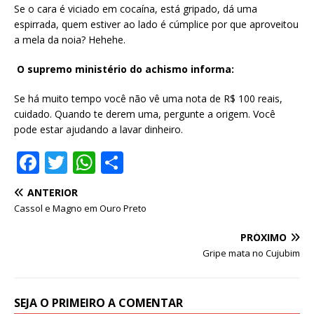
Se o cara é viciado em cocaína, está gripado, dá uma
espirrada, quem estiver ao lado é cúmplice por que aproveitou
a mela da noia? Hehehe.
O supremo ministério do achismo informa:
Se há muito tempo você não vê uma nota de R$ 100 reais,
cuidado. Quando te derem uma, pergunte a origem. Você
pode estar ajudando a lavar dinheiro.
F
T
W
S
a
w
h
h
ANTERIOR
c
it
at
ar
Cassol e Magno em Ouro Preto
e
te
s
e
PRÓXIMO
b
r
A
Gripe mata no Cujubim
o
p
o
p
SEJA O PRIMEIRO A COMENTAR