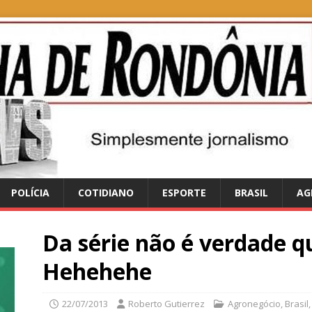
POLÍCIA
COTIDIANO
ESPORTE
BRASIL
AG
Da série não é verdade q
Hehehehe
22/07/2013
Roberto Gutierrez
Agronegócio
,
Brasil