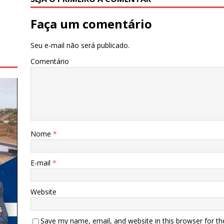
o
p
o
p
Faça um comentário
k
Seu e-mail não será publicado.
Comentário
Nome
*
E-mail
*
Website
Save my name, email, and website in this browser for t