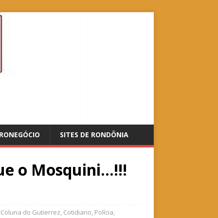
RONEGÓCIO
SITES DE RONDÔNIA
ue o Mosquini…!!!
,
Coluna do Gutierrez
,
Cotidiano
,
Polícia
,