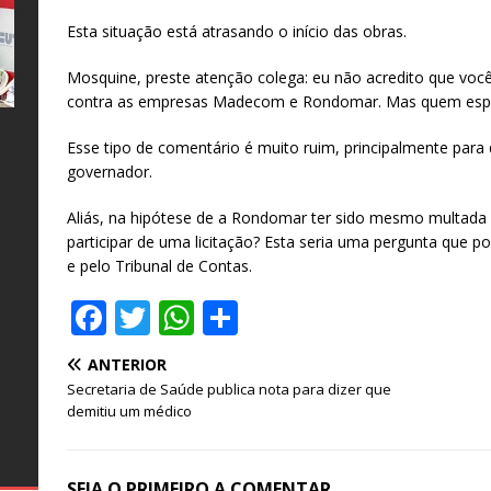
Esta situação está atrasando o início das obras.
Mosquine, preste atenção colega: eu não acredito que vo
contra as empresas Madecom e Rondomar. Mas quem espal
Esse tipo de comentário é muito ruim, principalmente par
e
l
s
a
governador.
o
o
Aliás, na hipótese de a Rondomar ter sido mesmo multada 
s
participar de uma licitação? Esta seria uma pergunta que po
o
e pelo Tribunal de Contas.
al
te
as
s
F
T
W
S
e
26
–
s
o
a
w
h
h
ro
s
ANTERIOR
ro
c
it
at
ar
e
Secretaria de Saúde publica nota para dizer que
e
te
s
e
demitiu um médico
g
b
r
A
SEJA O PRIMEIRO A COMENTAR