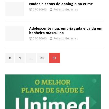
Nudez e cenas de apologia ao crime
07/05/2013
Roberto Gutierrez
Adolescente nua, embriagada e caída em
banheiro masculino
06/05/2013
Roberto Gutierrez
«
1
…
30
31