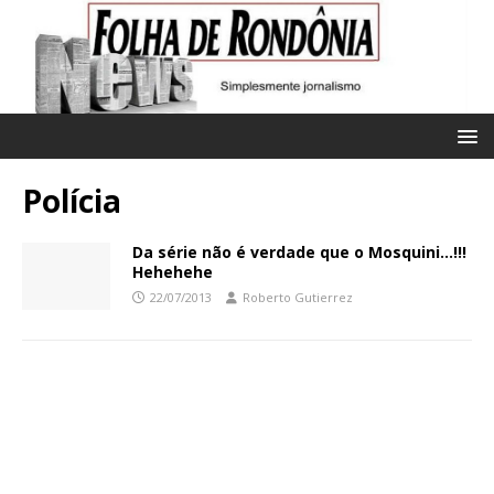
Polícia
Da série não é verdade que o Mosquini…!!!
Hehehehe
22/07/2013
Roberto Gutierrez