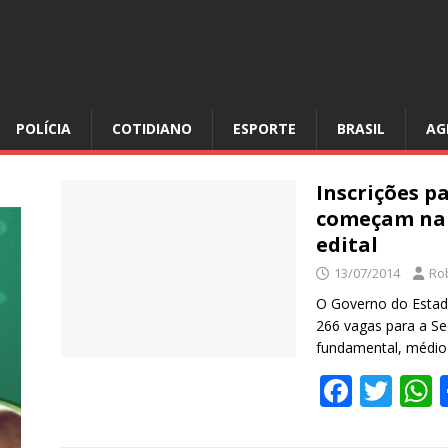
POLÍCIA
COTIDIANO
ESPORTE
BRASIL
AG
Inscrições p
começam na 
edital
13/07/2014
Ro
O Governo do Estado
266 vagas para a Se
fundamental, médio
F
T
ac
w