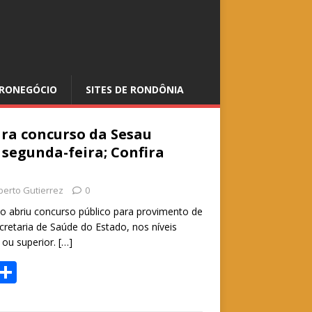
RONEGÓCIO
SITES DE RONDÔNIA
ara concurso da Sesau
segunda-feira; Confira
berto Gutierrez
0
 abriu concurso público para provimento de
cretaria de Saúde do Estado, nos níveis
 ou superior.
[…]
W
S
h
h