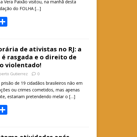
a Vera Paixão visitou, na manhã desta
 redação do FOLHA
[…]
W
S
h
h
t
ar
e
rária de ativistas no RJ: a
 é rasgada e o direito de
A
o violentado!
p
berto Gutierrez
0
p
 prisão de 19 cidadãos brasileiros não em
nções ou crimes cometidos, mas apenas
te, estariam pretendendo melar o
[…]
W
S
h
h
t
ar