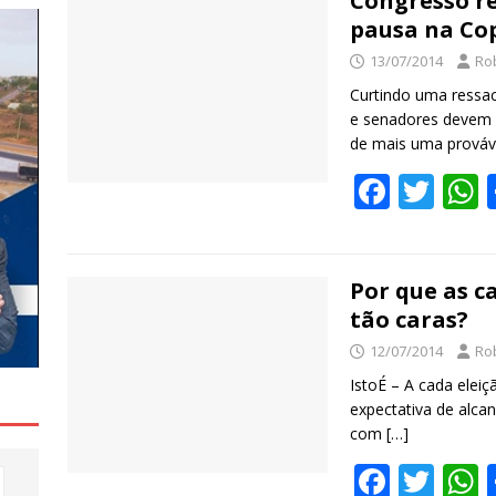
b
er
s
Congresso r
pausa na Co
o
13/07/2014
Ro
o
Curtindo uma ressa
k
e senadores devem 
de mais uma prováve
F
T
ac
w
e
itt
a
b
er
s
Por que as c
tão caras?
o
12/07/2014
Ro
o
IstoÉ – A cada eleiç
k
expectativa de alca
com
[…]
F
T