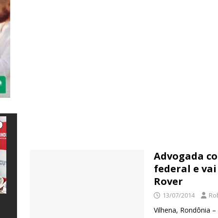
e
itt
a
b
er
s
o
o
k
Advogada co
federal e vai
Rover
13/07/2014
Ro
Vilhena, Rondônia –
e
l
s
a