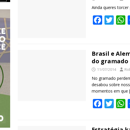
o
o
Ainda queres torcer
k
F
T
ac
w
e
itt
a
b
er
s
Brasil e Ale
o
do gramado 
o
11/07/2014
Ro
k
No gramado perdem
desabou sobre nossa
momentos em que
F
T
ac
w
e
itt
a
Estratégia k