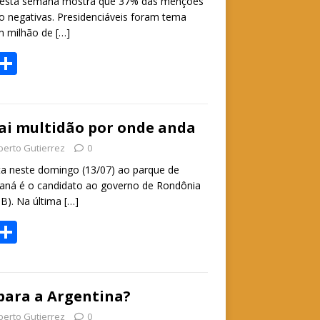
nesta semana mostra que 37% das menções
ão negativas. Presidenciáveis foram tema
um milhão de
[…]
W
S
h
h
t
ar
e
ai multidão por onde anda
A
berto Gutierrez
0
p
ta neste domingo (13/07) ao parque de
raná é o candidato ao governo de Rondônia
p
DB). Na última
[…]
W
S
h
h
t
ar
e
para a Argentina?
berto Gutierrez
0