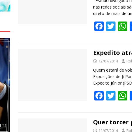
Estudo divulgado 
nas redes sociais s
direto de mais de 
F
T
ac
w
e
itt
a
b
er
s
Expedito atr
o
12/07/2014
Ro
o
Quem estará de vol
Exposições de Ji-Pa
k
Expedito Júnior (PS
F
T
ac
w
e
itt
a
b
er
s
Quer torcer 
11/07/2014
Ro