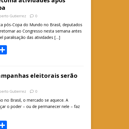
e
etoma atividades após
pa
A
berto Gutierrez
0
p
ca pós-Copa do Mundo no Brasil, deputados
p
retornar ao Congresso nesta semana antes
l paralisação das atividades
[…]
W
S
h
h
t
ar
e
ampanhas eleitorais serão
A
berto Gutierrez
0
p
ão no Brasil, o mercado se aquece. A
p
nçar o poder – ou de permanecer nele – faz
W
S