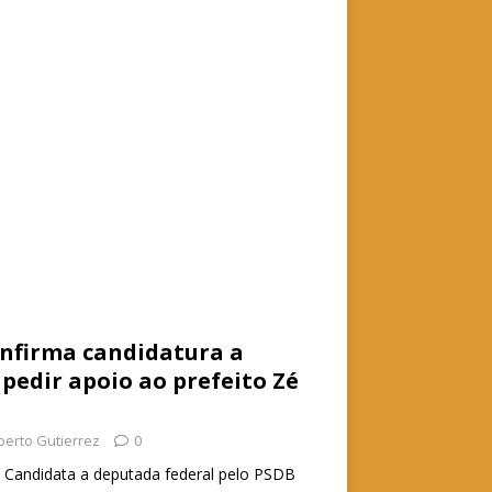
t
ar
e
A
p
p
nfirma candidatura a
 pedir apoio ao prefeito Zé
berto Gutierrez
0
 Candidata a deputada federal pelo PSDB