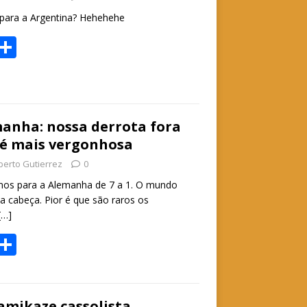
A
p
 para a Argentina? Hehehehe
p
W
S
h
h
t
ar
e
manha: nossa derrota fora
A
é mais vergonhosa
p
berto Gutierrez
0
p
os para a Alemanha de 7 a 1. O mundo
 cabeça. Pior é que são raros os
[…]
W
S
h
h
t
ar
amikaze cassolista