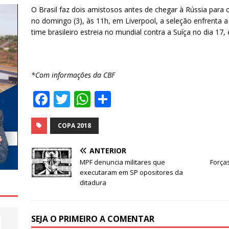
O Brasil faz dois amistosos antes de chegar à Rússia para 
no domingo (3), às 11h, em Liverpool, a seleção enfrenta a 
time brasileiro estreia no mundial contra a Suíça no dia 1
*Com informações da CBF
F
T
W
S
a
w
h
h
c
it
at
ar
COPA 2018
e
te
s
e
ANTERIOR
b
r
A
MPF denuncia militares que
Força
executaram em SP opositores da
o
p
ditadura
o
p
k
SEJA O PRIMEIRO A COMENTAR