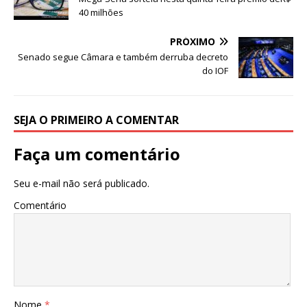
e
te
s
e
40 milhões
b
r
A
PRÓXIMO
o
p
Senado segue Câmara e também derruba decreto
do IOF
o
p
k
SEJA O PRIMEIRO A COMENTAR
Faça um comentário
Seu e-mail não será publicado.
Comentário
Nome
*