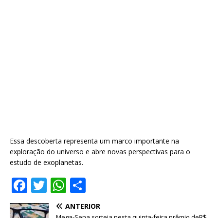
Essa descoberta representa um marco importante na
exploração do universo e abre novas perspectivas para o
estudo de exoplanetas.
F
T
W
S
a
w
h
h
ANTERIOR
c
it
at
ar
Mega-Sena sorteia nesta quinta-feira prêmio deR$