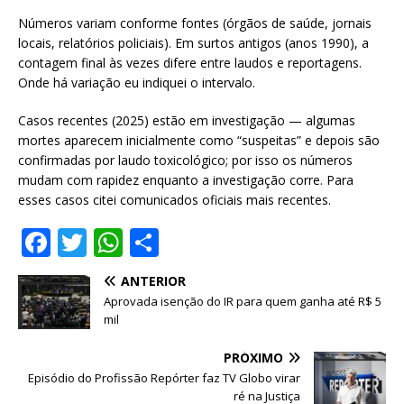
Números variam conforme fontes (órgãos de saúde, jornais
locais, relatórios policiais). Em surtos antigos (anos 1990), a
contagem final às vezes difere entre laudos e reportagens.
Onde há variação eu indiquei o intervalo.
Casos recentes (2025) estão em investigação — algumas
mortes aparecem inicialmente como “suspeitas” e depois são
confirmadas por laudo toxicológico; por isso os números
mudam com rapidez enquanto a investigação corre. Para
esses casos citei comunicados oficiais mais recentes.
F
T
W
S
a
w
h
h
ANTERIOR
c
it
at
ar
Aprovada isenção do IR para quem ganha até R$ 5
e
te
s
e
mil
b
r
A
PRÓXIMO
o
p
Episódio do Profissão Repórter faz TV Globo virar
ré na Justiça