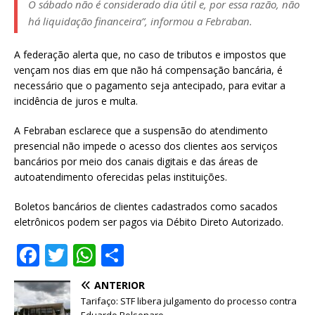
O sábado não é considerado dia útil e, por essa razão, não
há liquidação financeira”, informou a Febraban.
A federação alerta que, no caso de tributos e impostos que
vençam nos dias em que não há compensação bancária, é
necessário que o pagamento seja antecipado, para evitar a
incidência de juros e multa.
A Febraban esclarece que a suspensão do atendimento
presencial não impede o acesso dos clientes aos serviços
bancários por meio dos canais digitais e das áreas de
autoatendimento oferecidas pelas instituições.
Boletos bancários de clientes cadastrados como sacados
eletrônicos podem ser pagos via Débito Direto Autorizado.
F
T
W
S
a
w
h
h
ANTERIOR
c
it
at
ar
Tarifaço: STF libera julgamento do processo contra
Eduardo Bolsonaro