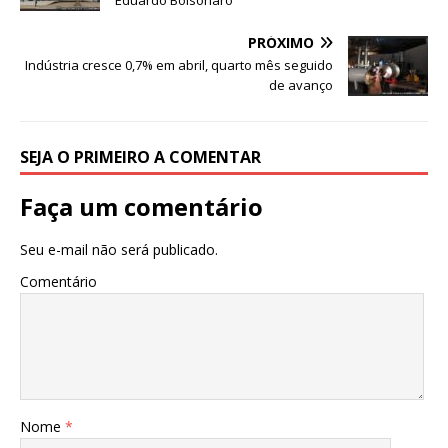
e
te
s
e
b
r
A
PRÓXIMO
o
p
Indústria cresce 0,7% em abril, quarto mês seguido
de avanço
o
p
k
SEJA O PRIMEIRO A COMENTAR
Faça um comentário
Seu e-mail não será publicado.
Comentário
Nome
*