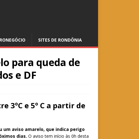
RONEGÓCIO
SITES DE RONDÔNIA
lo para queda de
dos e DF
e 3ºC e 5º C a partir de
u um aviso amarelo, que indica perigo
óximos dias.
O aviso tem início às 0h desta