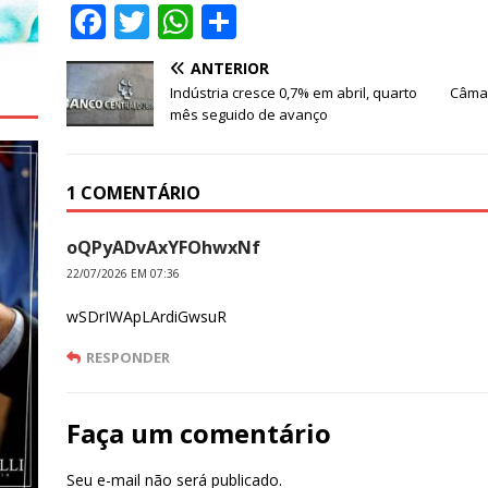
F
T
W
S
a
w
h
h
ANTERIOR
c
it
at
ar
Indústria cresce 0,7% em abril, quarto
Câmar
e
te
s
e
mês seguido de avanço
b
r
A
o
p
1 COMENTÁRIO
o
p
oQPyADvAxYFOhwxNf
k
22/07/2026 EM 07:36
wSDrIWApLArdiGwsuR
RESPONDER
Faça um comentário
Seu e-mail não será publicado.