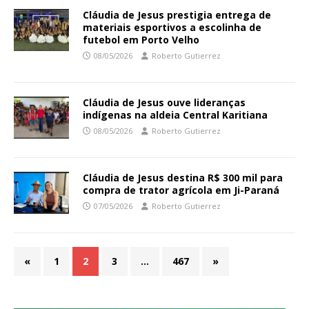
Cláudia de Jesus prestigia entrega de
materiais esportivos a escolinha de
futebol em Porto Velho
08/05/2026
Roberto Gutierrez
Cláudia de Jesus ouve lideranças
indígenas na aldeia Central Karitiana
08/05/2026
Roberto Gutierrez
Cláudia de Jesus destina R$ 300 mil para
compra de trator agrícola em Ji-Paraná
07/05/2026
Roberto Gutierrez
«
1
2
3
…
467
»