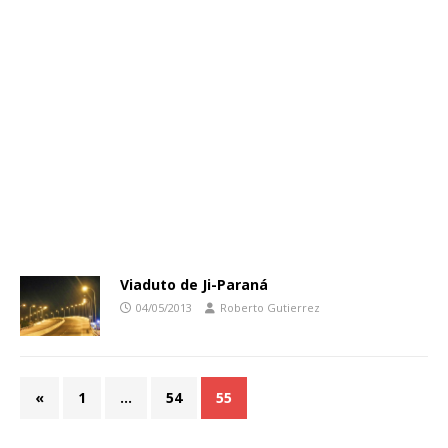
Viaduto de Ji-Paraná
04/05/2013
Roberto Gutierrez
«
1
…
54
55