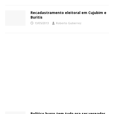
Recadastramento eleitoral em Cujubim e
Buritis
13/05/2013
Roberto Gutierrez
Político burro tem tudo pra ser vereador