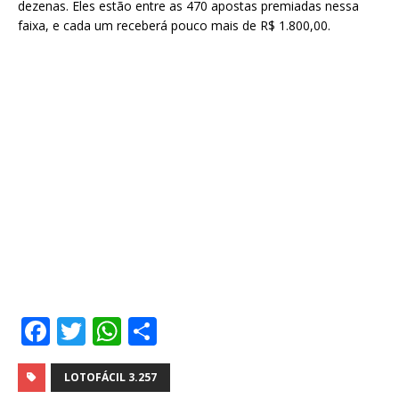
dezenas. Eles estão entre as 470 apostas premiadas nessa
faixa, e cada um receberá pouco mais de R$ 1.800,00.
F
T
W
S
a
w
h
h
c
it
at
ar
LOTOFÁCIL 3.257