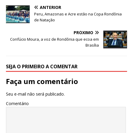
e
te
s
e
ANTERIOR
b
r
A
Peru, Amazonas e Acre estão na Copa Rondônia
de Natação
o
p
o
p
PRÓXIMO
Confúcio Moura, a voz de Rondônia que ecoa em
k
Brasília
SEJA O PRIMEIRO A COMENTAR
Faça um comentário
Seu e-mail não será publicado.
Comentário