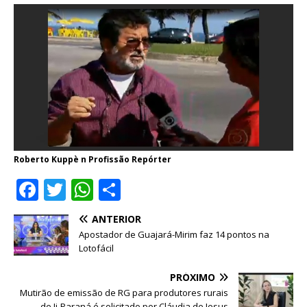
Roberto Kuppè n Profissão Repórter
F
T
W
S
a
w
h
h
ANTERIOR
c
it
at
ar
Apostador de Guajará-Mirim faz 14 pontos na
e
te
s
e
Lotofácil
b
r
A
PRÓXIMO
o
p
Mutirão de emissão de RG para produtores rurais
de Ji-Paraná é solicitado por Cláudia de Jesus