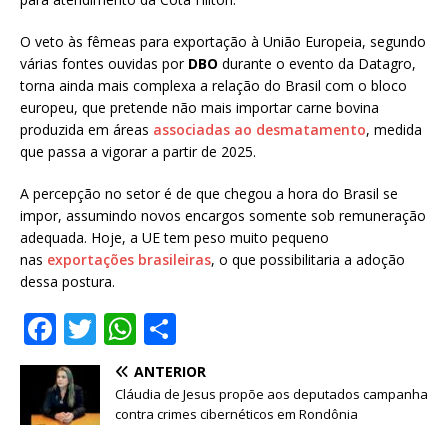
O veto às fêmeas para exportação à União Europeia, segundo
várias fontes ouvidas por
DBO
durante o evento da Datagro,
torna ainda mais complexa a relação do Brasil com o bloco
europeu, que pretende não mais importar carne bovina
produzida em áreas
associadas ao desmatamento
, medida
que passa a vigorar a partir de 2025.
A percepção no setor é de que chegou a hora do Brasil se
impor, assumindo novos encargos somente sob remuneração
adequada. Hoje, a UE tem peso muito pequeno
nas
exportações brasileiras
, o que possibilitaria a adoção
dessa postura.
F
T
W
S
a
w
h
h
ANTERIOR
c
it
at
ar
Cláudia de Jesus propõe aos deputados campanha
e
te
s
e
contra crimes cibernéticos em Rondônia