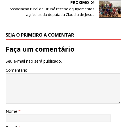
b
r
A
PRÓXIMO
o
p
Associação rural de Urupá recebe equipamentos
agrícolas da deputada Cláudia de Jesus
o
p
k
SEJA O PRIMEIRO A COMENTAR
Faça um comentário
Seu e-mail não será publicado.
Comentário
Nome
*