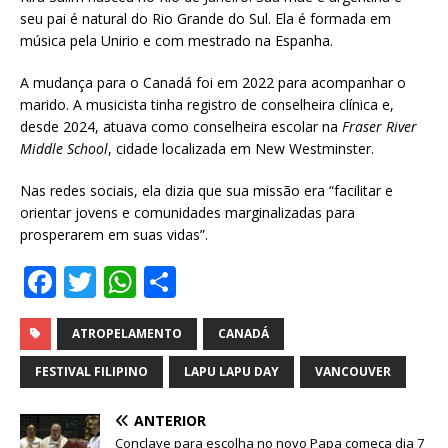
seu pai é natural do Rio Grande do Sul. Ela é formada em
música pela Unirio e com mestrado na Espanha.
A mudança para o Canadá foi em 2022 para acompanhar o
marido. A musicista tinha registro de conselheira clínica e,
desde 2024, atuava como conselheira escolar na
Fraser River
Middle School
, cidade localizada em New Westminster.
Nas redes sociais, ela dizia que sua missão era “facilitar e
orientar jovens e comunidades marginalizadas para
prosperarem em suas vidas”.
F
T
W
S
a
w
h
h
c
it
at
ar
ATROPELAMENTO
CANADÁ
e
te
s
e
FESTIVAL FILIPINO
LAPU LAPU DAY
VANCOUVER
b
r
A
ANTERIOR
o
p
Conclave para escolha no novo Papa começa dia 7