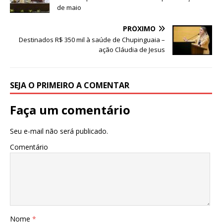
o
p
de maio
k
PRÓXIMO
Destinados R$ 350 mil à saúde de Chupinguaia –
ação Cláudia de Jesus
SEJA O PRIMEIRO A COMENTAR
Faça um comentário
Seu e-mail não será publicado.
Comentário
Nome
*